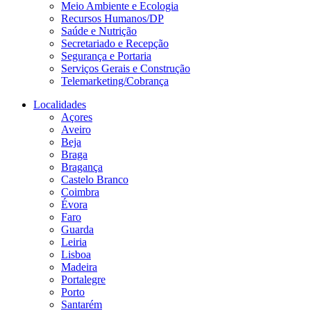
Meio Ambiente e Ecologia
Recursos Humanos/DP
Saúde e Nutrição
Secretariado e Recepção
Segurança e Portaria
Serviços Gerais e Construção
Telemarketing/Cobrança
Localidades
Açores
Aveiro
Beja
Braga
Bragança
Castelo Branco
Coimbra
Évora
Faro
Guarda
Leiria
Lisboa
Madeira
Portalegre
Porto
Santarém