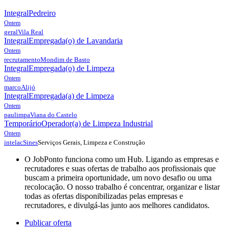
Integral
Pedreiro
Ontem
geral
Vila Real
Integral
Empregada(o) de Lavandaria
Ontem
recrutamento
Mondim de Basto
Integral
Empregada(o) de Limpeza
Ontem
marco
Alijó
Integral
Empregada(a) de Limpeza
Ontem
paulimpa
Viana do Castelo
Temporário
Operador(a) de Limpeza Industrial
Ontem
Serviços Gerais, Limpeza e Construção
intelac
Sines
O JobPonto funciona como um Hub. Ligando as empresas e
recrutadores e suas ofertas de trabalho aos profissionais que
buscam a primeira oportunidade, um novo desafio ou uma
recolocação. O nosso trabalho é concentrar, organizar e listar
todas as ofertas disponibilizadas pelas empresas e
recrutadores, e divulgá-las junto aos melhores candidatos.
Publicar oferta