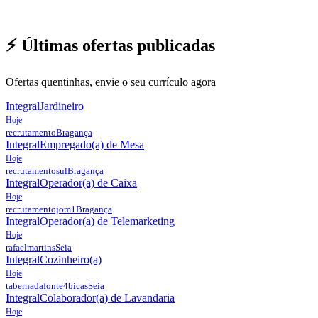
⚡ Últimas ofertas publicadas
Ofertas quentinhas, envie o seu currículo agora
Integral
Jardineiro
Hoje
recrutamento
Bragança
Integral
Empregado(a) de Mesa
Hoje
recrutamentosul
Bragança
Integral
Operador(a) de Caixa
Hoje
recrutamentojom1
Bragança
Integral
Operador(a) de Telemarketing
Hoje
rafaelmartins
Seia
Integral
Cozinheiro(a)
Hoje
tabernadafonte4bicas
Seia
Integral
Colaborador(a) de Lavandaria
Hoje