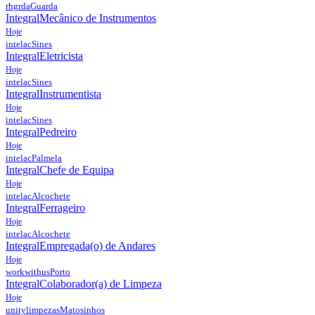
rhgrda
Guarda
Integral
Mecânico de Instrumentos
Hoje
intelac
Sines
Integral
Eletricista
Hoje
intelac
Sines
Integral
Instrumentista
Hoje
intelac
Sines
Integral
Pedreiro
Hoje
intelac
Palmela
Integral
Chefe de Equipa
Hoje
intelac
Alcochete
Integral
Ferrageiro
Hoje
intelac
Alcochete
Integral
Empregada(o) de Andares
Hoje
workwithus
Porto
Integral
Colaborador(a) de Limpeza
Hoje
unitylimpezas
Matosinhos