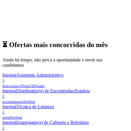
⏳ Ofertas mais concorridas do
mês
Ainda há tempo, não perca a oportunidade e envie sua
candidatura
Integral
Assistente Administrativo
3
rhrececaocv
Ponta Delgada
Integral
Distribuidor(a) de Encomendas/Estafeta
2
recrutamento
Setúbal
Integral
Técnica de Limpeza
2
geral
Setúbal
Integral
Empregado(a) de Cafetaria e Refeitório
2