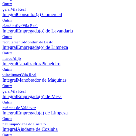
Ontem
geral
Vila Real
Integral
Consultor(a) Comercial
Ontem
claudiasilva
Vila Real
Integral
Empregada(o) de Lavandaria
Ontem
recrutamento
Mondim de Basto
Integral
Empregada(o) de Limpeza
Ontem
marco
Alijó
Integral
Canalizador/Picheleiro
Ontem
vilaclimavr
Vila Real
Integral
Manobrador de Máquinas
Ontem
geral
Vila Real
Integral
Empregado(a) de Mesa
Ontem
rh
Arcos de Valdevez
Integral
Empregada(a) de Limpeza
Ontem
paulimpa
Viana do Castelo
Integral
Ajudante de Cozinha
Ontem