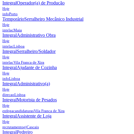
Integral
Operador(a) de Produção
Hoje
info
Porto
Temporário
Serralheiro Mecânico Industrial
Hoje
intelac
Maia
Integral
Administrativo Obra
Hoje
intelac
Lisboa
Integral
Serralheiro/Soldador
Hoje
intelac
Vila Franca de Xira
Integral
Ajudante de Cozinha
Hoje
info
Lisboa
Integral
Administrativo(a)
Hoje
direcao
Lisboa
Integral
Motorista de Pesados
Hoje
enfegacandidaturas
Vila Franca de Xira
Integral
Assistente de Loja
Hoje
recrutamentoej
Cascais
Integral
Pedreiro