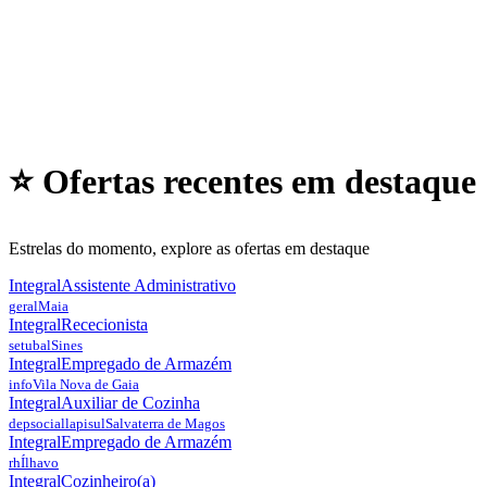
⭐ Ofertas recentes em
destaque
Estrelas do momento, explore as ofertas em destaque
Integral
Assistente Administrativo
geral
Maia
Integral
Rececionista
setubal
Sines
Integral
Empregado de Armazém
info
Vila Nova de Gaia
Integral
Auxiliar de Cozinha
depsociallapisul
Salvaterra de Magos
Integral
Empregado de Armazém
rh
Ílhavo
Integral
Cozinheiro(a)