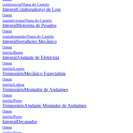
centrosocial
Viana do Castelo
Integral
Colaborador(a) de Loja
Ontem
xiaomivioana
Viana do Castelo
Integral
Motorista de Pesados
Ontem
joanafernandes
Viana do Castelo
Integral
Serralheiro Mecânico
Ontem
intelac
Braga
Integral
Ajudante de Eletricista
Ontem
intelac
Loures
Temporário
Mecânico Especialista
Ontem
intelac
Lisboa
Temporário
Montador de Andaimes
Ontem
intelac
Porto
Temporário
Ajudante Montador de Andaimes
Ontem
intelac
Porto
Integral
Decapador
Ontem
intelac
Sines