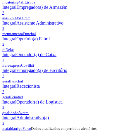
rhcatering4all
Lisboa
Integral
Empregado(a) de Armazém
2
as4975095
Ourém
Integral
Assistente Administrativo
2
recrutamento
Funchal
Integral
Operário(a) Fabril
2
rh
Nelas
Integral
Operador(a) de Caixa
2
hureexpress
Covilhã
Integral
Empregado(a) de Escritório
2
geral
Funchal
Integral
Rececionista
2
geral
Penafiel
Integral
Operador(a) de Logística
2
qualidade
Aveiro
Integral
Administrativo(a)
2
Dados atualizados em períodos aleatórios.
mafaldatrigo
Porto