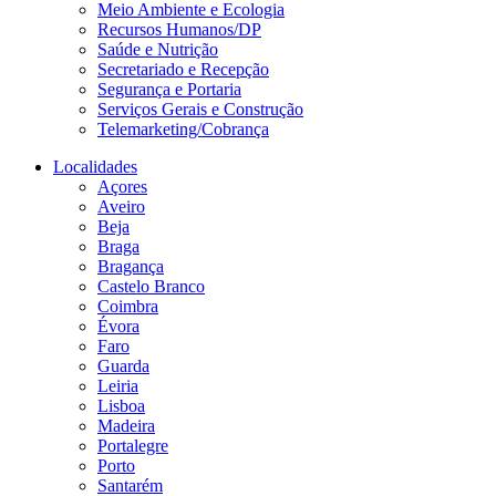
Meio Ambiente e Ecologia
Recursos Humanos/DP
Saúde e Nutrição
Secretariado e Recepção
Segurança e Portaria
Serviços Gerais e Construção
Telemarketing/Cobrança
Localidades
Açores
Aveiro
Beja
Braga
Bragança
Castelo Branco
Coimbra
Évora
Faro
Guarda
Leiria
Lisboa
Madeira
Portalegre
Porto
Santarém