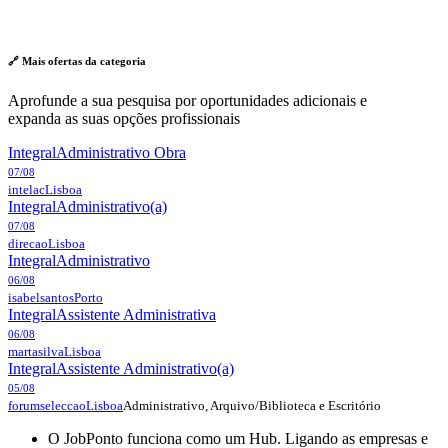
🔗 Mais ofertas da
categoria
Aprofunde a sua pesquisa por oportunidades adicionais e
expanda as suas opções profissionais
Integral
Administrativo Obra
07/08
intelac
Lisboa
Integral
Administrativo(a)
07/08
direcao
Lisboa
Integral
Administrativo
06/08
isabelsantos
Porto
Integral
Assistente Administrativa
06/08
martasilva
Lisboa
Integral
Assistente Administrativo(a)
05/08
Administrativo, Arquivo/Biblioteca e Escritório
forumseleccao
Lisboa
O JobPonto funciona como um Hub. Ligando as empresas e