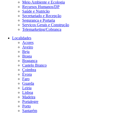
Meio Ambiente e Ecologia
Recursos Humanos/DP
Saúde e Nutrição
Secretariado e Recepção
Segurança e Portaria
Serviços Gerais e Construção
Telemarketing/Cobrança
Localidades
Açores
Aveiro
Beja
Braga
Bragança
Castelo Branco
Coimbra
Évora
Faro
Guarda
Leiria
Lisboa
Madeira
Portalegre
Porto
Santarém