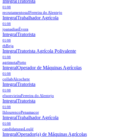
Integral
Tratorista
01/08
recrutamentosul
Ferreira do Alentejo
Integral
Trabalhador Agrícola
01/08
joanadias
Évora
Integral
Tratorista
01/08
rh
Beja
Integral
Tratorista Agrícola Polivalente
01/08
agrimota
Porto
Integral
Operador de Máquinas Agrícolas
01/08
collab
Alcochete
Integral
Tratorista
01/08
elsonvieira
Ferreira do Alentejo
Integral
Tratorista
01/08
lhlourenco
Penamacor
Integral
Trabalhador Agrícola
01/08
candidaturas
Loulé
Integral
Operador(a) de Máquinas Agrícolas