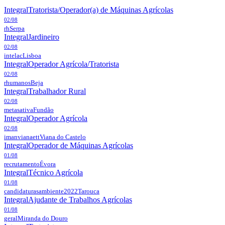
Integral
Tratorista/Operador(a) de Máquinas Agrícolas
02/08
rh
Serpa
Integral
Jardineiro
02/08
intelac
Lisboa
Integral
Operador Agrícola/Tratorista
02/08
rhumanos
Beja
Integral
Trabalhador Rural
02/08
metasativa
Fundão
Integral
Operador Agrícola
02/08
imanvianaett
Viana do Castelo
Integral
Operador de Máquinas Agrícolas
01/08
recrutamento
Évora
Integral
Técnico Agrícola
01/08
candidaturasambiente2022
Tarouca
Integral
Ajudante de Trabalhos Agrícolas
01/08
geral
Miranda do Douro