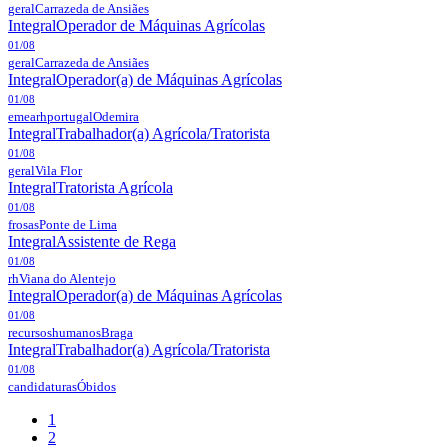
geral
Carrazeda de Ansiães
Integral
Operador de Máquinas Agrícolas
01/08
geral
Carrazeda de Ansiães
Integral
Operador(a) de Máquinas Agrícolas
01/08
emearhportugal
Odemira
Integral
Trabalhador(a) Agrícola/Tratorista
01/08
geral
Vila Flor
Integral
Tratorista Agrícola
01/08
frosas
Ponte de Lima
Integral
Assistente de Rega
01/08
rh
Viana do Alentejo
Integral
Operador(a) de Máquinas Agrícolas
01/08
recursoshumanos
Braga
Integral
Trabalhador(a) Agrícola/Tratorista
01/08
candidaturas
Óbidos
1
2