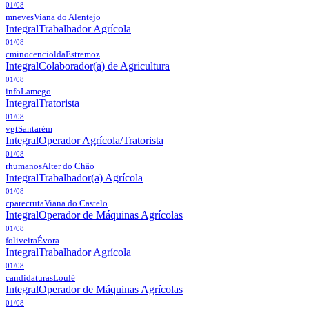
01/08
mneves
Viana do Alentejo
Integral
Trabalhador Agrícola
01/08
cminocenciolda
Estremoz
Integral
Colaborador(a) de Agricultura
01/08
info
Lamego
Integral
Tratorista
01/08
vgt
Santarém
Integral
Operador Agrícola/Tratorista
01/08
rhumanos
Alter do Chão
Integral
Trabalhador(a) Agrícola
01/08
cparecruta
Viana do Castelo
Integral
Operador de Máquinas Agrícolas
01/08
foliveira
Évora
Integral
Trabalhador Agrícola
01/08
candidaturas
Loulé
Integral
Operador de Máquinas Agrícolas
01/08