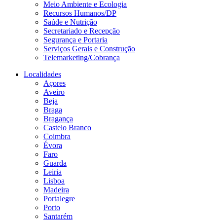
Meio Ambiente e Ecologia
Recursos Humanos/DP
Saúde e Nutrição
Secretariado e Recepção
Segurança e Portaria
Serviços Gerais e Construção
Telemarketing/Cobrança
Localidades
Açores
Aveiro
Beja
Braga
Bragança
Castelo Branco
Coimbra
Évora
Faro
Guarda
Leiria
Lisboa
Madeira
Portalegre
Porto
Santarém