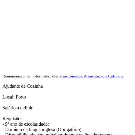
Remuneração não informada
1 oferta
Gastronomia, Alimentação e Culinária
Ajudante de Cozinha
Local: Porto
Salário a definir
Requisitos:
- 9º ano de escolaridade;
- Domínio da língua inglesa (Obrigatório);
- Disponibilidade para trabalhar durante os fins de semana;