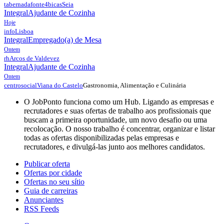
tabernadafonte4bicas
Seia
Integral
Ajudante de Cozinha
Hoje
info
Lisboa
Integral
Empregado(a) de Mesa
Ontem
rh
Arcos de Valdevez
Integral
Ajudante de Cozinha
Ontem
Gastronomia, Alimentação e Culinária
centrosocial
Viana do Castelo
O JobPonto funciona como um Hub. Ligando as empresas e
recrutadores e suas ofertas de trabalho aos profissionais que
buscam a primeira oportunidade, um novo desafio ou uma
recolocação. O nosso trabalho é concentrar, organizar e listar
todas as ofertas disponibilizadas pelas empresas e
recrutadores, e divulgá-las junto aos melhores candidatos.
Publicar oferta
Ofertas por cidade
Ofertas no seu sítio
Guia de carreiras
Anunciantes
RSS Feeds