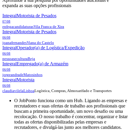
Aprofunde a sua pesquisa por oportunidades adicionais e
expanda as suas opções profissionais
Integral
Motorista de Pesados
07/08
enfegacandidaturas
Vila Franca de Xira
Integral
Motorista de Pesados
06/08
joanafernandes
Viana do Castelo
Integral
Operador(a) de Logística/Expedição
06/08
pessoasecultura
Beja
Integral
Empregado(a) de Armazém
06/08
jorgeandrade
Matosinhos
Integral
Motorista
06/08
Logística, Compras, Almoxarifado e Transportes
claudiavilela
Lisboa
O JobPonto funciona como um Hub. Ligando as empresas e
recrutadores e suas ofertas de trabalho aos profissionais que
buscam a primeira oportunidade, um novo desafio ou uma
recolocação. O nosso trabalho é concentrar, organizar e listar
todas as ofertas disponibilizadas pelas empresas e
recrutadores, e divulgá-las junto aos melhores candidatos.