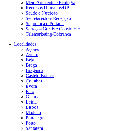
Meio Ambiente e Ecologia
Recursos Humanos/DP
Saúde e Nutrição
Secretariado e Recepção
Segurança e Portaria
Serviços Gerais e Construção
Telemarketing/Cobrança
Localidades
Açores
Aveiro
Beja
Braga
Bragança
Castelo Branco
Coimbra
Évora
Faro
Guarda
Leiria
Lisboa
Madeira
Portalegre
Porto
Santarém