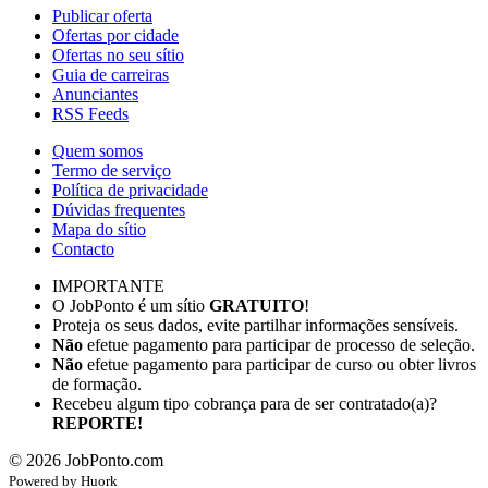
Publicar oferta
Ofertas por cidade
Ofertas no seu sítio
Guia de carreiras
Anunciantes
RSS Feeds
Quem somos
Termo de serviço
Política de privacidade
Dúvidas frequentes
Mapa do sítio
Contacto
IMPORTANTE
O JobPonto é um sítio
GRATUITO
!
Proteja os seus dados, evite partilhar informações sensíveis.
Não
efetue pagamento para participar de processo de seleção.
Não
efetue pagamento para participar de curso ou obter livros
de formação.
Recebeu algum tipo cobrança para de ser contratado(a)?
REPORTE!
©
2026
JobPonto.com
Powered by
Hu
ork