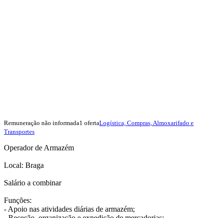
Remuneração não informada
1 oferta
Logística, Compras, Almoxarifado e
Transportes
Operador de Armazém
Local: Braga
Salário a combinar
Funções:
- Apoio nas atividades diárias de armazém;
- Receção, organização e expedição de mercadorias;