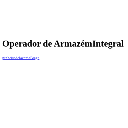
Operador de Armazém
Integral
pinheirodelacerda
Braga