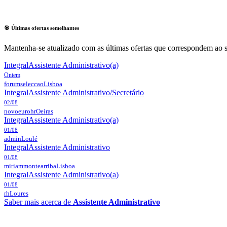
🎯 Últimas ofertas semelhantes
Mantenha-se atualizado com as últimas ofertas que correspondem ao s
Integral
Assistente Administrativo(a)
Ontem
forumseleccao
Lisboa
Integral
Assistente Administrativo/Secretário
02/08
novoeurohr
Oeiras
Integral
Assistente Administrativo(a)
01/08
admin
Loulé
Integral
Assistente Administrativo
01/08
miriammontearriba
Lisboa
Integral
Assistente Administrativo(a)
01/08
rh
Loures
Saber mais acerca de
Assistente Administrativo