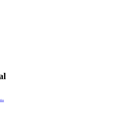
al
rio