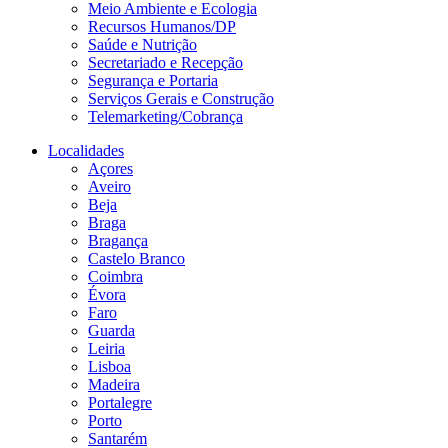
Meio Ambiente e Ecologia
Recursos Humanos/DP
Saúde e Nutrição
Secretariado e Recepção
Segurança e Portaria
Serviços Gerais e Construção
Telemarketing/Cobrança
Localidades
Açores
Aveiro
Beja
Braga
Bragança
Castelo Branco
Coimbra
Évora
Faro
Guarda
Leiria
Lisboa
Madeira
Portalegre
Porto
Santarém