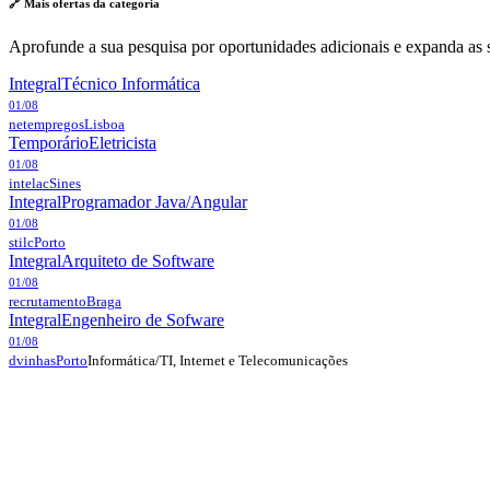
🔗 Mais ofertas da
categoria
Aprofunde a sua pesquisa por oportunidades adicionais e expanda as s
Integral
Técnico Informática
01/08
netempregos
Lisboa
Temporário
Eletricista
01/08
intelac
Sines
Integral
Programador Java/Angular
01/08
stilc
Porto
Integral
Arquiteto de Software
01/08
recrutamento
Braga
Integral
Engenheiro de Sofware
01/08
Informática/TI, Internet e Telecomunicações
dvinhas
Porto