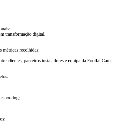
onais;
em transformação digital.
s métricas recolhidas;
tre clientes, parceiros instaladores e equipa da FootfallCam;
etos.
leshooting;
os;