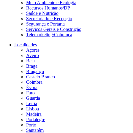
Meio Ambiente e Ecologia
Recursos Humanos/DP
Saúde e Nutrição
Secretariado e Recepção
Segurança e Portaria
Serviços Gerais e Construção
Telemarketing/Cobrança
Localidades
Açores
Aveiro
Beja
Braga
Bragança
Castelo Branco
Coimbra
Évora
Faro
Guarda
Leiria
Lisboa
Madeira
Portalegre
Porto
Santarém