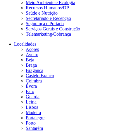
Meio Ambiente e Ecologia
Recursos Humanos/DP
Saúde e Nutrição
Secretariado e Recepção
Segurança e Portaria
Serviços Gerais e Construção
Telemarketing/Cobrança
Localidades
Açores
Aveiro
Beja
Braga
Bragança
Castelo Branco
Coimbra
Évora
Faro
Guarda
Leiria
Lisboa
Madeira
Portalegre
Porto
Santarém