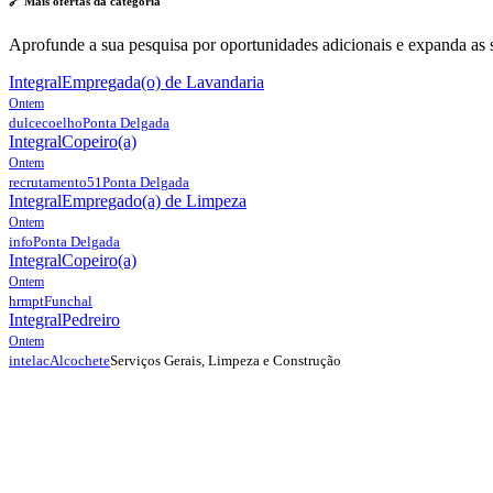
🔗 Mais ofertas da
categoria
Aprofunde a sua pesquisa por oportunidades adicionais e expanda as s
Integral
Empregada(o) de Lavandaria
Ontem
dulcecoelho
Ponta Delgada
Integral
Copeiro(a)
Ontem
recrutamento51
Ponta Delgada
Integral
Empregado(a) de Limpeza
Ontem
info
Ponta Delgada
Integral
Copeiro(a)
Ontem
hrmpt
Funchal
Integral
Pedreiro
Ontem
Serviços Gerais, Limpeza e Construção
intelac
Alcochete