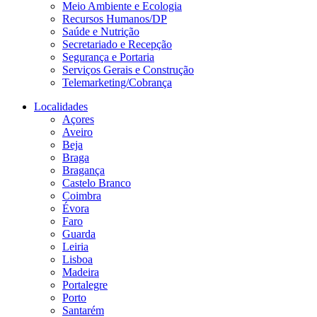
Meio Ambiente e Ecologia
Recursos Humanos/DP
Saúde e Nutrição
Secretariado e Recepção
Segurança e Portaria
Serviços Gerais e Construção
Telemarketing/Cobrança
Localidades
Açores
Aveiro
Beja
Braga
Bragança
Castelo Branco
Coimbra
Évora
Faro
Guarda
Leiria
Lisboa
Madeira
Portalegre
Porto
Santarém