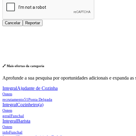
Cancelar
Reportar
🔗 Mais ofertas da
categoria
Aprofunde a sua pesquisa por oportunidades adicionais e expanda as s
Integral
Ajudante de Cozinha
Ontem
recrutamento51
Ponta Delgada
Integral
Cozinheiro(a)
Ontem
geral
Funchal
Integral
Barista
Ontem
info
Funchal