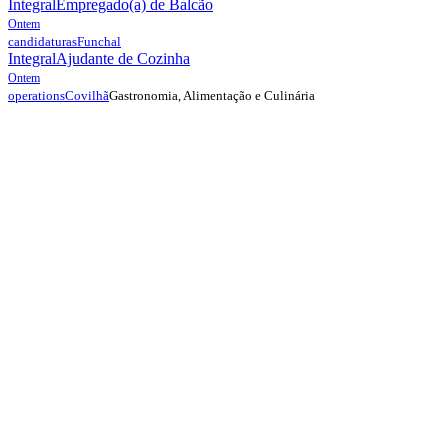
Integral
Empregado(a) de Balcão
Ontem
candidaturas
Funchal
Integral
Ajudante de Cozinha
Ontem
Gastronomia, Alimentação e Culinária
operations
Covilhã