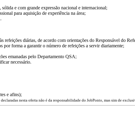
sólida e com grande expressão nacional e internacional;
ional para aquisição de experiência na área;
.
às refeições diárias, de acordo com orientações do Responsável do Refe
s por forma a garantir o número de refeições a servir diariamente;
ações emanadas pelo Departamento QSA;
ificar necessário.
es e afins);
declaradas nesta oferta não é da responsabilidade do JobPonto, mas sim de exclusi