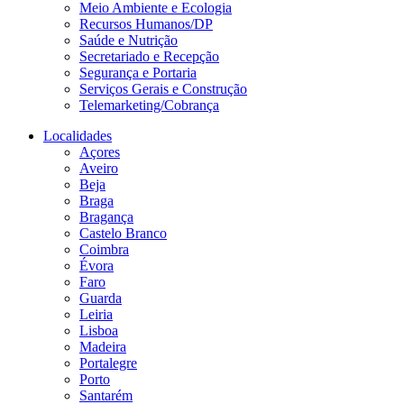
Meio Ambiente e Ecologia
Recursos Humanos/DP
Saúde e Nutrição
Secretariado e Recepção
Segurança e Portaria
Serviços Gerais e Construção
Telemarketing/Cobrança
Localidades
Açores
Aveiro
Beja
Braga
Bragança
Castelo Branco
Coimbra
Évora
Faro
Guarda
Leiria
Lisboa
Madeira
Portalegre
Porto
Santarém