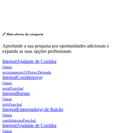
🔗 Mais ofertas da
categoria
Aprofunde a sua pesquisa por oportunidades adicionais e
expanda as suas opções profissionais
Integral
Ajudante de Cozinha
Ontem
recrutamento51
Ponta Delgada
Integral
Cozinheiro(a)
Ontem
geral
Funchal
Integral
Barista
Ontem
info
Funchal
Integral
Empregado(a) de Balcão
Ontem
candidaturas
Funchal
Integral
Ajudante de Cozinha
Ontem