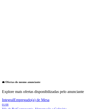
💼 Ofertas do mesmo anunciante
Explore mais ofertas disponibilizadas pelo anunciante
Integral
Empregado(a) de Mesa
01/08
Vila de Rei
Gastronomia, Alimentação e Culinária