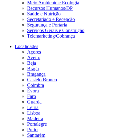
Meio Ambiente e Ecologia
Recursos Humanos/DP
Saúde e Nutrição
Secretariado e Recepção
Segurança e Portaria
Serviços Gerais e Construção
Telemarketing/Cobrança
Localidades
Açores
Aveiro
Beja
Braga
Bragança
Castelo Branco
Coimbra
Évora
Faro
Guarda
Leiria
Lisboa
Madeira
Portalegre
Porto
Santarém