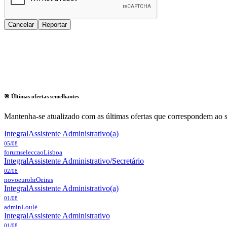
Cancelar
Reportar
🎯 Últimas ofertas semelhantes
Mantenha-se atualizado com as últimas ofertas que correspondem ao s
Integral
Assistente Administrativo(a)
05/08
forumseleccao
Lisboa
Integral
Assistente Administrativo/Secretário
02/08
novoeurohr
Oeiras
Integral
Assistente Administrativo(a)
01/08
admin
Loulé
Integral
Assistente Administrativo
01/08