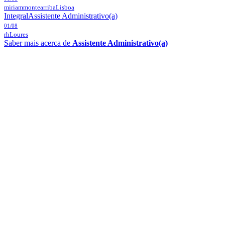
miriammontearriba
Lisboa
Integral
Assistente Administrativo(a)
01/08
rh
Loures
Saber mais acerca de
Assistente Administrativo(a)