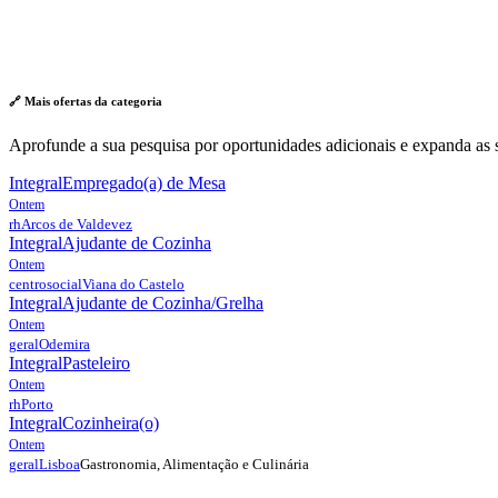
🔗 Mais ofertas da
categoria
Aprofunde a sua pesquisa por oportunidades adicionais e expanda as s
Integral
Empregado(a) de Mesa
Ontem
rh
Arcos de Valdevez
Integral
Ajudante de Cozinha
Ontem
centrosocial
Viana do Castelo
Integral
Ajudante de Cozinha/Grelha
Ontem
geral
Odemira
Integral
Pasteleiro
Ontem
rh
Porto
Integral
Cozinheira(o)
Ontem
Gastronomia, Alimentação e Culinária
geral
Lisboa