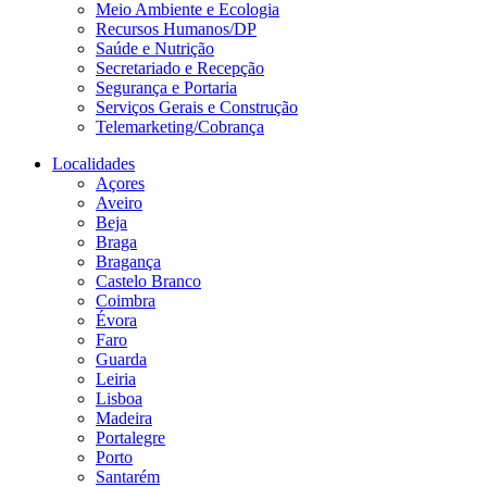
Meio Ambiente e Ecologia
Recursos Humanos/DP
Saúde e Nutrição
Secretariado e Recepção
Segurança e Portaria
Serviços Gerais e Construção
Telemarketing/Cobrança
Localidades
Açores
Aveiro
Beja
Braga
Bragança
Castelo Branco
Coimbra
Évora
Faro
Guarda
Leiria
Lisboa
Madeira
Portalegre
Porto
Santarém