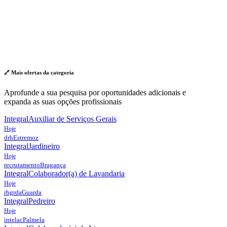
🔗 Mais ofertas da
categoria
Aprofunde a sua pesquisa por oportunidades adicionais e
expanda as suas opções profissionais
Integral
Auxiliar de Serviços Gerais
Hoje
drh
Estremoz
Integral
Jardineiro
Hoje
recrutamento
Bragança
Integral
Colaborador(a) de Lavandaria
Hoje
rhgrda
Guarda
Integral
Pedreiro
Hoje
intelac
Palmela