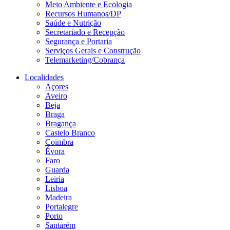
Meio Ambiente e Ecologia
Recursos Humanos/DP
Saúde e Nutrição
Secretariado e Recepção
Segurança e Portaria
Serviços Gerais e Construção
Telemarketing/Cobrança
Localidades
Açores
Aveiro
Beja
Braga
Bragança
Castelo Branco
Coimbra
Évora
Faro
Guarda
Leiria
Lisboa
Madeira
Portalegre
Porto
Santarém