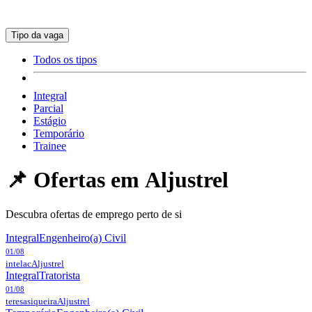
Tipo da vaga
Todos os tipos
Integral
Parcial
Estágio
Temporário
Trainee
📌 Ofertas em
Aljustrel
Descubra ofertas de emprego perto de si
Integral
Engenheiro(a) Civil
01/08
intelac
Aljustrel
Integral
Tratorista
01/08
teresasiqueira
Aljustrel