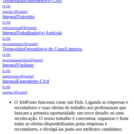
Temporário
Engenheiro(a) Civil
01/08
intelac
Aljustrel
Integral
Tratorista
01/08
rubensousa8
Aljustrel
Integral
Trabalhador(a) Agrícola
01/08
recrutamento
Aljustrel
Temporário
Operador(a) de Copa/Limpeza
01/08
recrutamentobas
Aljustrel
Integral
Vigilante
01/08
supervisao
Aljustrel
Integral
Engenheiro Civil
01/08
intelac
Aljustrel
O JobPonto funciona como um Hub. Ligando as empresas e
recrutadores e suas ofertas de trabalho aos profissionais que
buscam a primeira oportunidade, um novo desafio ou uma
recolocação. O nosso trabalho é concentrar, organizar e listar
todas as ofertas disponibilizadas pelas empresas e
recrutadores, e divulgá-las junto aos melhores candidatos.