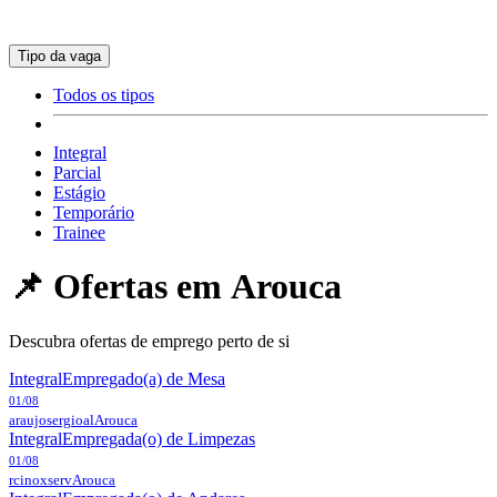
Tipo da vaga
Todos os tipos
Integral
Parcial
Estágio
Temporário
Trainee
📌 Ofertas em
Arouca
Descubra ofertas de emprego perto de si
Integral
Empregado(a) de Mesa
01/08
araujosergioal
Arouca
Integral
Empregada(o) de Limpezas
01/08
rcinoxserv
Arouca