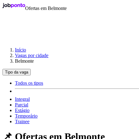
Ofertas em Belmonte
Início
Vagas por cidade
Belmonte
Tipo da vaga
Todos os tipos
Integral
Parcial
Estágio
Temporário
Trainee
📌 Ofertas em
Belmonte