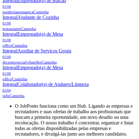
Integral
Empregado(a) de Balcão
01/08
parabolaaromatica
Caminha
Integral
Ajudante de Cozinha
01/08
restaurante
Caminha
Integral
Empregado(a) de Mesa
01/08
office
Caminha
Integral
Auxiliar de Serviços Gerais
01/08
dtcentrosocialvilarelho
Caminha
Integral
Empregado(a) de Mesa
01/08
office
Caminha
Integral
Colaborador(a) de Andares/Limpeza
02/04
info
Caminha
O JobPonto funciona como um Hub. Ligando as empresas e
recrutadores e suas ofertas de trabalho aos profissionais que
buscam a primeira oportunidade, um novo desafio ou uma
recolocação. O nosso trabalho é concentrar, organizar e listar
todas as ofertas disponibilizadas pelas empresas e
recrutadores, e divulgá-las junto aos melhores candidatos.