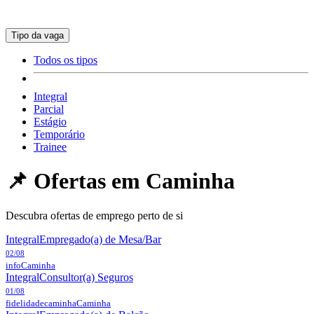
Tipo da vaga
Todos os tipos
Integral
Parcial
Estágio
Temporário
Trainee
📌 Ofertas em
Caminha
Descubra ofertas de emprego perto de si
Integral
Empregado(a) de Mesa/Bar
02/08
info
Caminha
Integral
Consultor(a) Seguros
01/08
fidelidadecaminha
Caminha