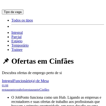
Tipo da vaga
Todos os tipos
Integral
Parcial
Estágio
Temporário
Trainee
📌 Ofertas em
Cinfães
Descubra ofertas de emprego perto de si
Integral
Funcionário(a) de Mesa
01/08
restauranteorabelorestaurante
Cinfães
O JobPonto funciona como um Hub. Ligando as empresas e
recrutadores e suas ofertas de trabalho aos profissionais que
buscam a primeira oportunidade, um novo desafio ou uma