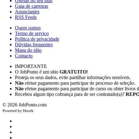
Ofertas no seu sítio
Guia de carreiras
Anunciantes
RSS Feeds
Quem somos
Termo de serviço
Política de privacidade
Dúvidas frequentes
Mapa do sítio
Contacto
IMPORTANTE
O JobPonto é um sítio
GRATUITO
!
Proteja os seus dados, evite partilhar informações sensíveis.
Não
efetue pagamento para participar de processo de seleção.
Não
efetue pagamento para participar de curso ou obter livros 
Recebeu algum tipo cobrança para de ser contratado(a)?
REPO
©
2026
JobPonto.com
Powered by
Hu
ork