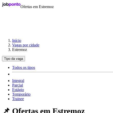
Ofertas em Estremoz
Início
Vagas por cidade
Estremoz
Tipo da vaga
Todos os tipos
Integral
Parcial
Estágio
Temporário
Trainee
📌 Ofertas em
Estremoz