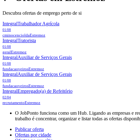
Descubra ofertas de emprego perto de si
Integral
Trabalhador Agrícola
01/08
cminocenciolda
Estremoz
Integral
Tratorista
01/08
geral
Estremoz
Integral
Auxiliar de Serviços Gerais
01/08
fundacaoveiros
Estremoz
Integral
Auxiliar de Serviços Gerais
01/08
fundacaoveiros
Estremoz
Integral
Empregado(a) de Refeitório
02/04
recrutamento
Estremoz
O JobPonto funciona como um Hub. Ligando as empresas e recru
trabalho é concentrar, organizar e listar todas as ofertas dispon
Publicar oferta
Ofertas por cidade