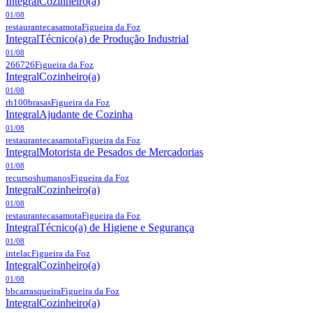
Integral
Cozinheiro(a)
01/08
restaurantecasamota
Figueira da Foz
Integral
Técnico(a) de Produção Industrial
01/08
266726
Figueira da Foz
Integral
Cozinheiro(a)
01/08
rh100brasas
Figueira da Foz
Integral
Ajudante de Cozinha
01/08
restaurantecasamota
Figueira da Foz
Integral
Motorista de Pesados de Mercadorias
01/08
recursoshumanos
Figueira da Foz
Integral
Cozinheiro(a)
01/08
restaurantecasamota
Figueira da Foz
Integral
Técnico(a) de Higiene e Segurança
01/08
intelac
Figueira da Foz
Integral
Cozinheiro(a)
01/08
bbcarrasqueira
Figueira da Foz
Integral
Cozinheiro(a)