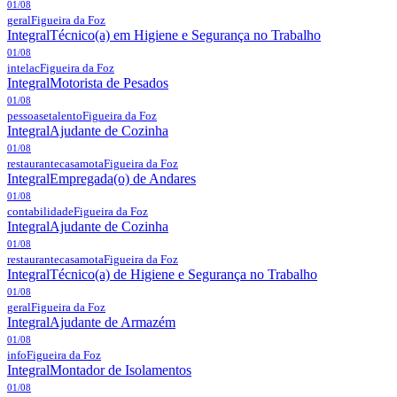
01/08
geral
Figueira da Foz
Integral
Técnico(a) em Higiene e Segurança no Trabalho
01/08
intelac
Figueira da Foz
Integral
Motorista de Pesados
01/08
pessoasetalento
Figueira da Foz
Integral
Ajudante de Cozinha
01/08
restaurantecasamota
Figueira da Foz
Integral
Empregada(o) de Andares
01/08
contabilidade
Figueira da Foz
Integral
Ajudante de Cozinha
01/08
restaurantecasamota
Figueira da Foz
Integral
Técnico(a) de Higiene e Segurança no Trabalho
01/08
geral
Figueira da Foz
Integral
Ajudante de Armazém
01/08
info
Figueira da Foz
Integral
Montador de Isolamentos
01/08