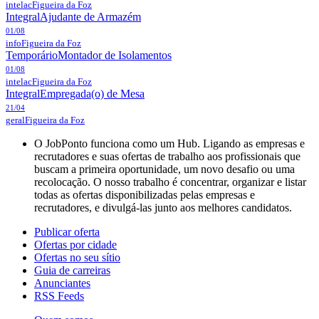
intelac
Figueira da Foz
Integral
Ajudante de Armazém
01/08
info
Figueira da Foz
Temporário
Montador de Isolamentos
01/08
intelac
Figueira da Foz
Integral
Empregada(o) de Mesa
21/04
geral
Figueira da Foz
O JobPonto funciona como um Hub. Ligando as empresas e
recrutadores e suas ofertas de trabalho aos profissionais que
buscam a primeira oportunidade, um novo desafio ou uma
recolocação. O nosso trabalho é concentrar, organizar e listar
todas as ofertas disponibilizadas pelas empresas e
recrutadores, e divulgá-las junto aos melhores candidatos.
Publicar oferta
Ofertas por cidade
Ofertas no seu sítio
Guia de carreiras
Anunciantes
RSS Feeds