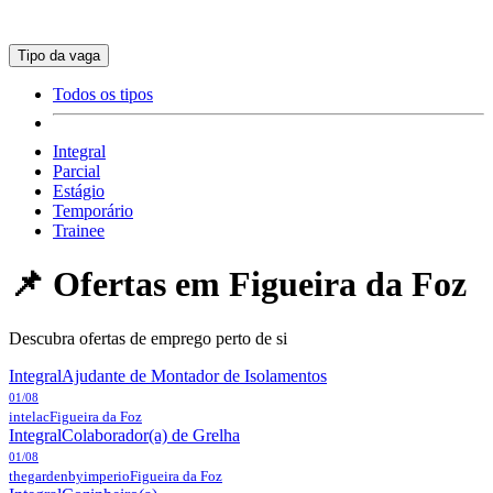
Tipo da vaga
Todos os tipos
Integral
Parcial
Estágio
Temporário
Trainee
📌 Ofertas em
Figueira da Foz
Descubra ofertas de emprego perto de si
Integral
Ajudante de Montador de Isolamentos
01/08
intelac
Figueira da Foz
Integral
Colaborador(a) de Grelha
01/08
thegardenbyimperio
Figueira da Foz