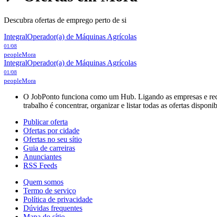
Descubra ofertas de emprego perto de si
Integral
Operador(a) de Máquinas Agrícolas
01/08
people
Mora
Integral
Operador(a) de Máquinas Agrícolas
01/08
people
Mora
O JobPonto funciona como um Hub. Ligando as empresas e recru
trabalho é concentrar, organizar e listar todas as ofertas dispon
Publicar oferta
Ofertas por cidade
Ofertas no seu sítio
Guia de carreiras
Anunciantes
RSS Feeds
Quem somos
Termo de serviço
Política de privacidade
Dúvidas frequentes
Mapa do sítio