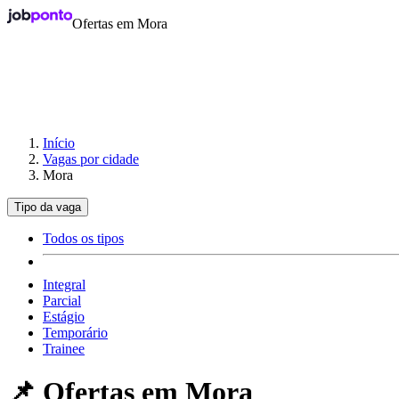
Ofertas em Mora
Início
Vagas por cidade
Mora
Tipo da vaga
Todos os tipos
Integral
Parcial
Estágio
Temporário
Trainee
📌 Ofertas em
Mora