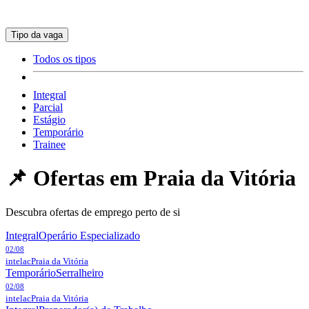
Tipo da vaga
Todos os tipos
Integral
Parcial
Estágio
Temporário
Trainee
📌 Ofertas em
Praia da Vitória
Descubra ofertas de emprego perto de si
Integral
Operário Especializado
02/08
intelac
Praia da Vitória
Temporário
Serralheiro
02/08
intelac
Praia da Vitória