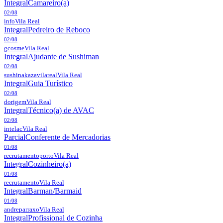
Integral
Camareiro(a)
02/08
info
Vila Real
Integral
Pedreiro de Reboco
02/08
gcosme
Vila Real
Integral
Ajudante de Sushiman
02/08
sushinakazavilareal
Vila Real
Integral
Guia Turístico
02/08
dorigem
Vila Real
Integral
Técnico(a) de AVAC
02/08
intelac
Vila Real
Parcial
Conferente de Mercadorias
01/08
recrutamentoporto
Vila Real
Integral
Cozinheiro(a)
01/08
recrutamento
Vila Real
Integral
Barman/Barmaid
01/08
andreparraxo
Vila Real
Integral
Profissional de Cozinha