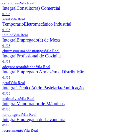
cspandraes
Vila Real
Integral
Consultor(a) Comercial
01/08
geral
Vila Real
Temporário
Eletromecânico Industrial
01/08
intelac
Vila Real
Integral
Empregado(a) de Mesa
01/08
churrasqueirazedosfrangos
Vila Real
Integral
Profissional de Cozinha
01/08
adegaoescondidinho
Vila Real
Integral
Empregado Armazém e Distribuição
01/08
geral
Vila Real
Integral
Técnico(a) de Pastelaria/Panificação
01/08
pedroalves
Vila Real
Integral
Manobrador de Máquinas
01/08
terrapitgeral
Vila Real
Integral
Empregada de Lavandaria
01/08
recrutamento
Vila Real