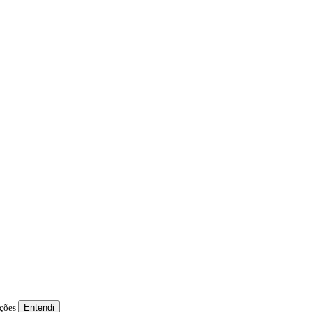
ições
Entendi