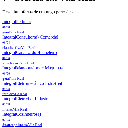
Descubra ofertas de emprego perto de si
Integral
Pedreiro
06/08
geral
Vila Real
Integral
Consultor(a) Comercial
06/08
claudiasilva
Vila Real
Integral
Canalizador/Picheleiro
06/08
vilaclimavr
Vila Real
Integral
Manobrador de Máquinas
06/08
geral
Vila Real
Integral
Eletromecânico Industrial
05/08
intelac
Vila Real
Integral
Eletricista Industrial
05/08
intelac
Vila Real
Integral
Cozinheiro(a)
02/08
duarteapolinario
Vila Real