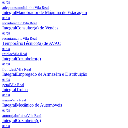
01/08
adegaoescondidinho
Vila Real
Integral
Manobrador de Máquina de Estacagem
01/08
recrutamento
Vila Real
Integral
Consultor(a) de Vendas
01/08
recrutamento
Vila Real
Temporário
Técnico(a) de AVAC
01/08
intelac
Vila Real
Integral
Cozinheiro(a)
01/08
frontdesk
Vila Real
Integral
Empregado de Armazém e Distribuição
01/08
geral
Vila Real
Integral
Trolha
01/08
mauro
Vila Real
Integral
Mecânico de Automóveis
01/08
autotojaloficina
Vila Real
Integral
Cozinheira(o)
01/08