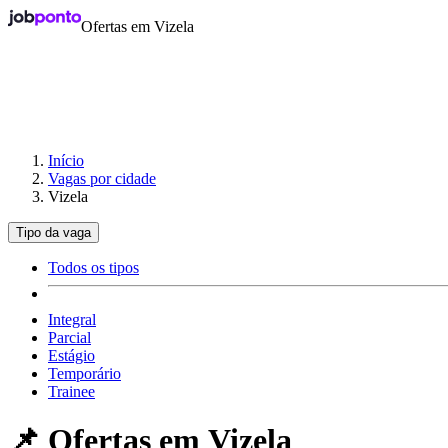
Ofertas em Vizela
Início
Vagas por cidade
Vizela
Tipo da vaga
Todos os tipos
Integral
Parcial
Estágio
Temporário
Trainee
📌 Ofertas em
Vizela