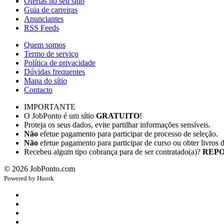
Ofertas no seu sítio
Guia de carreiras
Anunciantes
RSS Feeds
Quem somos
Termo de serviço
Política de privacidade
Dúvidas frequentes
Mapa do sítio
Contacto
IMPORTANTE
O JobPonto é um sítio
GRATUITO
!
Proteja os seus dados, evite partilhar informações sensíveis.
Não
efetue pagamento para participar de processo de seleção.
Não
efetue pagamento para participar de curso ou obter livros 
Recebeu algum tipo cobrança para de ser contratado(a)?
REPO
©
2026
JobPonto.com
Powered by
Hu
ork