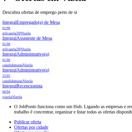
Descubra ofertas de emprego perto de si
Integral
Empregado(a) de Mesa
01/08
gilvarela59
Vizela
Integral
Assistente de Mesa
01/08
gilvarela59
Vizela
Integral
Administrativo(a)
01/06
candidaturas
Vizela
Integral
Administrativo(a)
25/05
candidaturas
Vizela
Integral
Recepcionista
06/04
vizela
Vizela
O JobPonto funciona como um Hub. Ligando as empresas e recru
trabalho é concentrar, organizar e listar todas as ofertas dispon
Publicar oferta
Ofertas por cidade