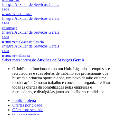
drh
Estremoz
Integral
Auxiliar de Serviços Gerais
04/08
recrutamento
Coimbra
Integral
Auxiliar de Serviços Gerais
02/08
geral
Braga
Integral
Auxiliar de Serviços Gerais
02/08
recrutamento
Viana do Castelo
Integral
Auxiliar de Serviços Gerais
01/08
recrutamento
Lisboa
Saber mais acerca de
Auxiliar de Serviços Gerais
O JobPonto funciona como um Hub. Ligando as empresas e
recrutadores e suas ofertas de trabalho aos profissionais que
buscam a primeira oportunidade, um novo desafio ou uma
recolocação. O nosso trabalho é concentrar, organizar e listar
todas as ofertas disponibilizadas pelas empresas e
recrutadores, e divulgá-las junto aos melhores candidatos.
Publicar oferta
Ofertas por cidade
Ofertas no seu sítio
Guia de carreiras