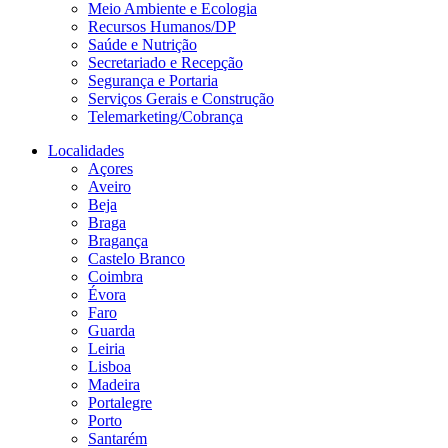
Meio Ambiente e Ecologia
Recursos Humanos/DP
Saúde e Nutrição
Secretariado e Recepção
Segurança e Portaria
Serviços Gerais e Construção
Telemarketing/Cobrança
Localidades
Açores
Aveiro
Beja
Braga
Bragança
Castelo Branco
Coimbra
Évora
Faro
Guarda
Leiria
Lisboa
Madeira
Portalegre
Porto
Santarém