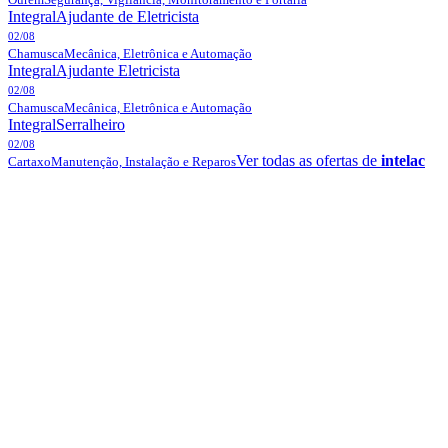
Integral
Ajudante de Eletricista
02/08
Chamusca
Mecânica, Eletrônica e Automação
Integral
Ajudante Eletricista
02/08
Chamusca
Mecânica, Eletrônica e Automação
Integral
Serralheiro
02/08
Ver todas as ofertas de
intelac
Cartaxo
Manutenção, Instalação e Reparos