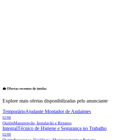
💼 Ofertas recentes de
intelac
Explore mais ofertas disponibilizadas pelo anunciante
Temporário
Ajudante Montador de Andaimes
02/08
Ourém
Manutenção, Instalação e Reparos
Integral
Técnico de Higiene e Segurança no Trabalho
02/08
Ourém
Segurança, Vigilância, Monitoramento e Portaria