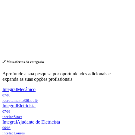
🔗 Mais ofertas da
categoria
Aprofunde a sua pesquisa por oportunidades adicionais e
expanda as suas opções profissionais
Integral
Mecânico
07/08
recrutamento36
Loulé
Integral
Eletricista
07/08
intelac
Sines
Integral
Ajudante de Eletricista
06/08
intelac
Loures