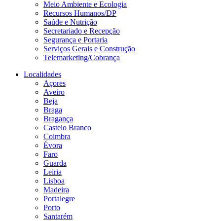
Meio Ambiente e Ecologia
Recursos Humanos/DP
Saúde e Nutrição
Secretariado e Recepção
Segurança e Portaria
Serviços Gerais e Construção
Telemarketing/Cobrança
Localidades
Açores
Aveiro
Beja
Braga
Bragança
Castelo Branco
Coimbra
Évora
Faro
Guarda
Leiria
Lisboa
Madeira
Portalegre
Porto
Santarém