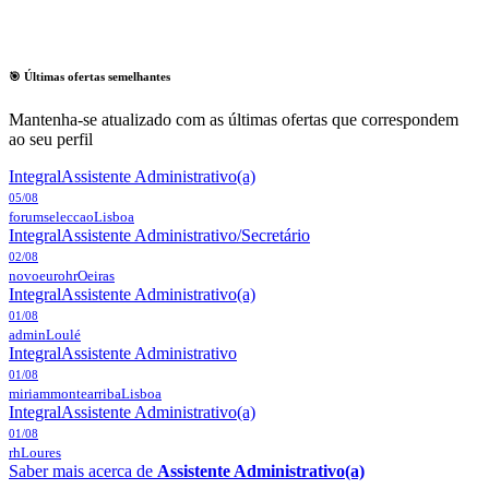
🎯 Últimas ofertas semelhantes
Mantenha-se atualizado com as últimas ofertas que correspondem
ao seu perfil
Integral
Assistente Administrativo(a)
05/08
forumseleccao
Lisboa
Integral
Assistente Administrativo/Secretário
02/08
novoeurohr
Oeiras
Integral
Assistente Administrativo(a)
01/08
admin
Loulé
Integral
Assistente Administrativo
01/08
miriammontearriba
Lisboa
Integral
Assistente Administrativo(a)
01/08
rh
Loures
Saber mais acerca de
Assistente Administrativo(a)