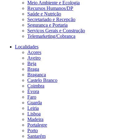
Meio Ambiente e Ecologia
Recursos Humanos/DP
Saúde e Nutrição
Secretariado e Recepção
Segurança e Portaria
Serviços Gerais e Construção
Telemarketing/Cobrança
Localidades
Açores
Aveiro
Beja
Braga
Bragança
Castelo Branco
Coimbra
Évora
Faro
Guarda
Leiria
Lisboa
Madeira
Portalegre
Porto
Santarém