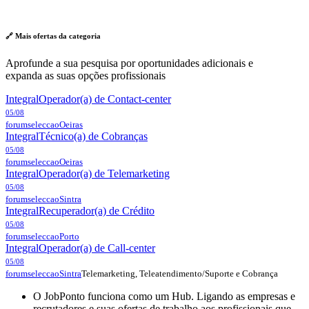
🔗 Mais ofertas da
categoria
Aprofunde a sua pesquisa por oportunidades adicionais e
expanda as suas opções profissionais
Integral
Operador(a) de Contact-center
05/08
forumseleccao
Oeiras
Integral
Técnico(a) de Cobranças
05/08
forumseleccao
Oeiras
Integral
Operador(a) de Telemarketing
05/08
forumseleccao
Sintra
Integral
Recuperador(a) de Crédito
05/08
forumseleccao
Porto
Integral
Operador(a) de Call-center
05/08
Telemarketing, Teleatendimento/Suporte e Cobrança
forumseleccao
Sintra
O JobPonto funciona como um Hub. Ligando as empresas e
recrutadores e suas ofertas de trabalho aos profissionais que