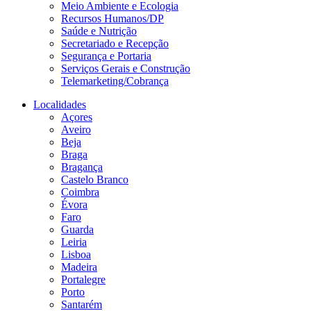
Meio Ambiente e Ecologia
Recursos Humanos/DP
Saúde e Nutrição
Secretariado e Recepção
Segurança e Portaria
Serviços Gerais e Construção
Telemarketing/Cobrança
Localidades
Açores
Aveiro
Beja
Braga
Bragança
Castelo Branco
Coimbra
Évora
Faro
Guarda
Leiria
Lisboa
Madeira
Portalegre
Porto
Santarém