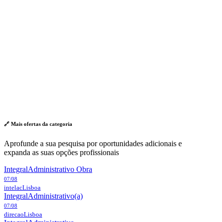
🔗 Mais ofertas da
categoria
Aprofunde a sua pesquisa por oportunidades adicionais e
expanda as suas opções profissionais
Integral
Administrativo Obra
07/08
intelac
Lisboa
Integral
Administrativo(a)
07/08
direcao
Lisboa