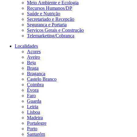
Meio Ambiente e Ecologia
Recursos Humanos/DP
Saúde e Nutrição
Secretariado e Recepção
Segurança e Portaria
Serviços Gerais e Construção
Telemarketing/Cobrança
Localidades
Açores
Aveiro
Beja
Braga
Bragança
Castelo Branco
Coimbra
Évora
Faro
Guarda
Leiria
Lisboa
Madeira
Portalegre
Porto
Santarém