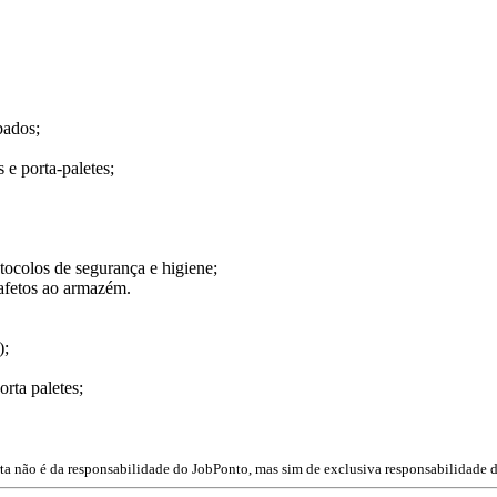
bados;
 e porta-paletes;
ocolos de segurança e higiene;
afetos ao armazém.
);
rta paletes;
rta não é da responsabilidade do JobPonto, mas sim de exclusiva responsabilidade d