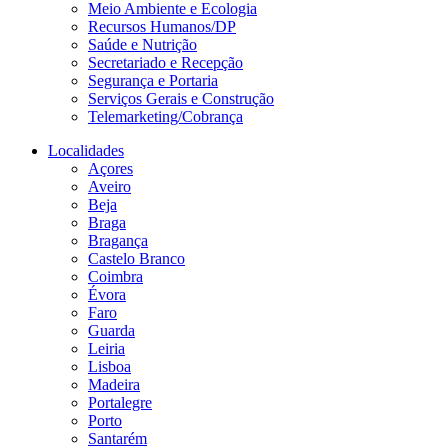
Meio Ambiente e Ecologia
Recursos Humanos/DP
Saúde e Nutrição
Secretariado e Recepção
Segurança e Portaria
Serviços Gerais e Construção
Telemarketing/Cobrança
Localidades
Açores
Aveiro
Beja
Braga
Bragança
Castelo Branco
Coimbra
Évora
Faro
Guarda
Leiria
Lisboa
Madeira
Portalegre
Porto
Santarém