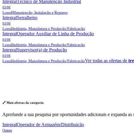
Integral
Técnico de Manutenção Industrial
03/08
Lousã
Manutenção, Instalação e Reparos
Integral
Serralheiro
03/08
Lousã
Indústria, Manufatura e Produção/Fabricação
Integral
Operador Auxiliar de Linha de Produção
03/08
Lousã
Indústria, Manufatura e Produção/Fabricação
Integral
Supervisor(a) de Produção
03/08
Ver todas as ofertas de
tr
Lousã
Indústria, Manufatura e Produção/Fabricação
🔗 Mais ofertas da
categoria
Aprofunde a sua pesquisa por oportunidades adicionais e expanda as s
Integral
Operador de Armazém/Distribuição
Ontem