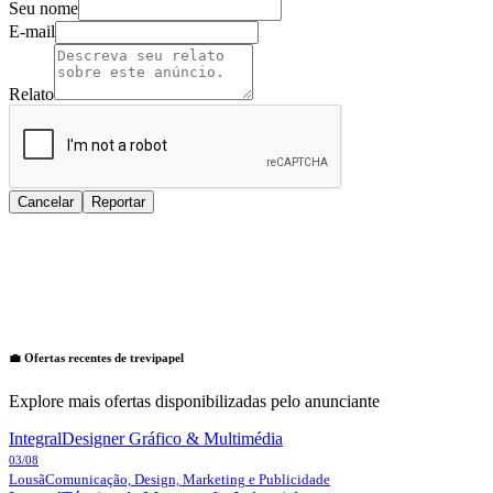
Seu nome
E-mail
Relato
Cancelar
Reportar
💼 Ofertas recentes de
trevipapel
Explore mais ofertas disponibilizadas pelo anunciante
Integral
Designer Gráfico & Multimédia
03/08
Lousã
Comunicação, Design, Marketing e Publicidade