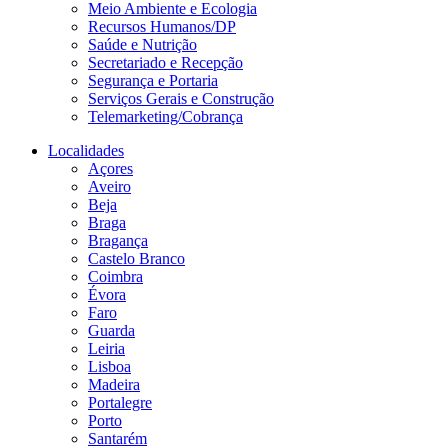
Meio Ambiente e Ecologia
Recursos Humanos/DP
Saúde e Nutrição
Secretariado e Recepção
Segurança e Portaria
Serviços Gerais e Construção
Telemarketing/Cobrança
Localidades
Açores
Aveiro
Beja
Braga
Bragança
Castelo Branco
Coimbra
Évora
Faro
Guarda
Leiria
Lisboa
Madeira
Portalegre
Porto
Santarém