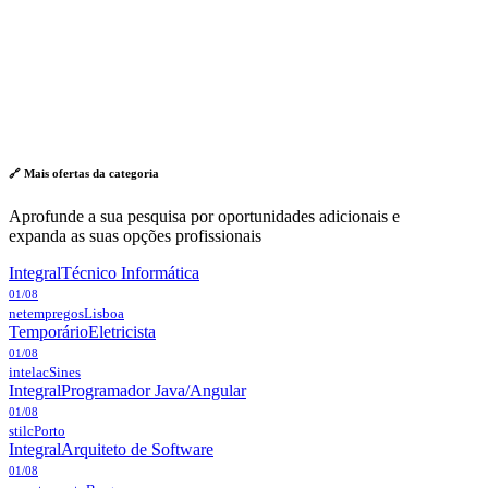
🔗 Mais ofertas da
categoria
Aprofunde a sua pesquisa por oportunidades adicionais e
expanda as suas opções profissionais
Integral
Técnico Informática
01/08
netempregos
Lisboa
Temporário
Eletricista
01/08
intelac
Sines
Integral
Programador Java/Angular
01/08
stilc
Porto
Integral
Arquiteto de Software
01/08