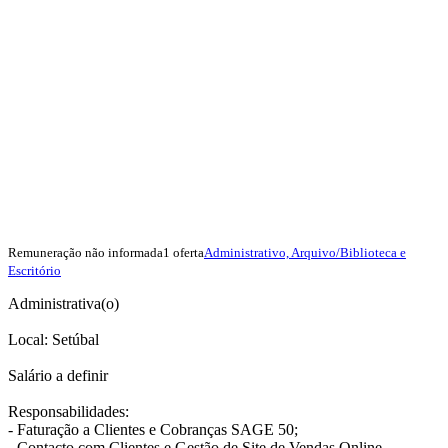
Remuneração não informada
1 oferta
Administrativo, Arquivo/Biblioteca e
Escritório
Administrativa(o)
Local: Setúbal
Salário a definir
Responsabilidades:
- Faturação a Clientes e Cobranças SAGE 50;
- Contacto com Clientes e Gestão de Site de Vendas Online.