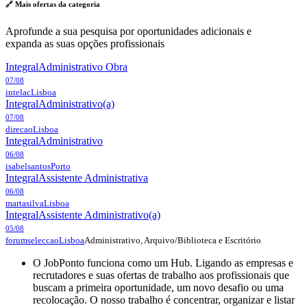
🔗 Mais ofertas da
categoria
Aprofunde a sua pesquisa por oportunidades adicionais e
expanda as suas opções profissionais
Integral
Administrativo Obra
07/08
intelac
Lisboa
Integral
Administrativo(a)
07/08
direcao
Lisboa
Integral
Administrativo
06/08
isabelsantos
Porto
Integral
Assistente Administrativa
06/08
martasilva
Lisboa
Integral
Assistente Administrativo(a)
05/08
Administrativo, Arquivo/Biblioteca e Escritório
forumseleccao
Lisboa
O JobPonto funciona como um Hub. Ligando as empresas e
recrutadores e suas ofertas de trabalho aos profissionais que
buscam a primeira oportunidade, um novo desafio ou uma
recolocação. O nosso trabalho é concentrar, organizar e listar