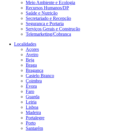
Meio Ambiente e Ecologia
Recursos Humanos/DP
Saúde e Nutrição
Secretariado e Recepção
Segurança e Portaria
Serviços Gerais e Construção
Telemarketing/Cobrança
Localidades
Açores
Aveiro
Beja
Braga
Bragança
Castelo Branco
Coimbra
Évora
Faro
Guarda
Leiria
Lisboa
Madeira
Portalegre
Porto
Santarém