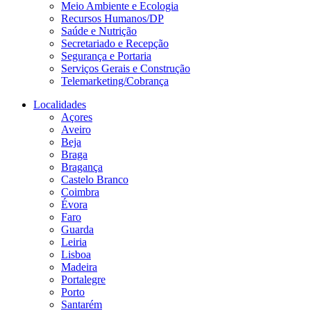
Meio Ambiente e Ecologia
Recursos Humanos/DP
Saúde e Nutrição
Secretariado e Recepção
Segurança e Portaria
Serviços Gerais e Construção
Telemarketing/Cobrança
Localidades
Açores
Aveiro
Beja
Braga
Bragança
Castelo Branco
Coimbra
Évora
Faro
Guarda
Leiria
Lisboa
Madeira
Portalegre
Porto
Santarém