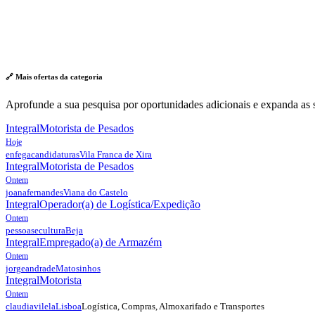
🔗 Mais ofertas da
categoria
Aprofunde a sua pesquisa por oportunidades adicionais e expanda as s
Integral
Motorista de Pesados
Hoje
enfegacandidaturas
Vila Franca de Xira
Integral
Motorista de Pesados
Ontem
joanafernandes
Viana do Castelo
Integral
Operador(a) de Logística/Expedição
Ontem
pessoasecultura
Beja
Integral
Empregado(a) de Armazém
Ontem
jorgeandrade
Matosinhos
Integral
Motorista
Ontem
Logística, Compras, Almoxarifado e Transportes
claudiavilela
Lisboa