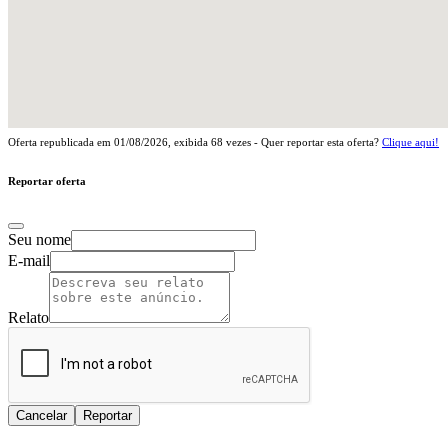
Oferta republicada em
01/08/2026
, exibida
68
vezes - Quer reportar esta oferta?
Clique aqui!
Reportar oferta
Seu nome
E-mail
Relato
Cancelar
Reportar