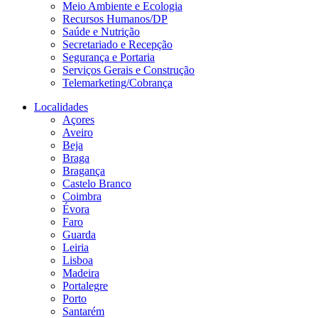
Meio Ambiente e Ecologia
Recursos Humanos/DP
Saúde e Nutrição
Secretariado e Recepção
Segurança e Portaria
Serviços Gerais e Construção
Telemarketing/Cobrança
Localidades
Açores
Aveiro
Beja
Braga
Bragança
Castelo Branco
Coimbra
Évora
Faro
Guarda
Leiria
Lisboa
Madeira
Portalegre
Porto
Santarém