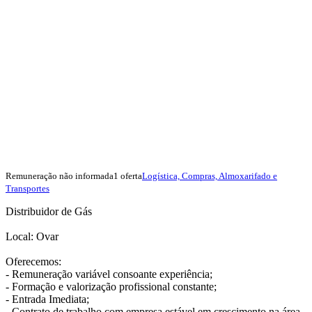
Remuneração não informada
1 oferta
Logística, Compras, Almoxarifado e
Transportes
Distribuidor de Gás
Local: Ovar
Oferecemos:
- Remuneração variável consoante experiência;
- Formação e valorização profissional constante;
- Entrada Imediata;
- Contrato de trabalho com empresa estável em crescimento na área.