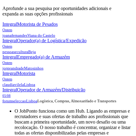
Aprofunde a sua pesquisa por oportunidades adicionais e
expanda as suas opções profissionais
Integral
Motorista de Pesados
Ontem
joanafernandes
Viana do Castelo
Integral
Operador(a) de Logística/Expedição
Ontem
pessoasecultura
Beja
Integral
Empregado(a) de Armazém
Ontem
jorgeandrade
Matosinhos
Integral
Motorista
Ontem
claudiavilela
Lisboa
Integral
Operador de Armazém/Distribuição
05/08
Logística, Compras, Almoxarifado e Transportes
forumseleccao
Lisboa
O JobPonto funciona como um Hub. Ligando as empresas e
recrutadores e suas ofertas de trabalho aos profissionais que
buscam a primeira oportunidade, um novo desafio ou uma
recolocação. O nosso trabalho é concentrar, organizar e listar
todas as ofertas disponibilizadas pelas empresas e